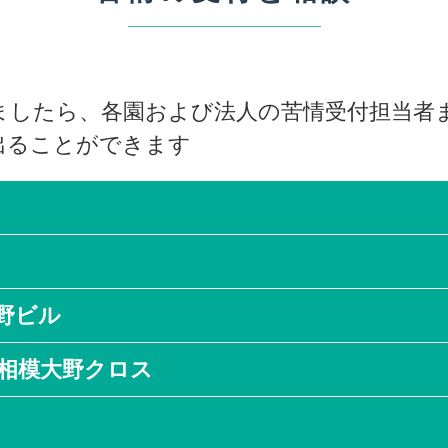
ましたら、各園および法人の苦情受付担当者
出ることができます
野ビル
ー相模大野クロス