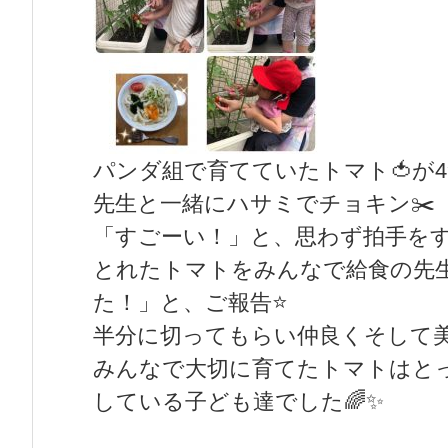
パンダ組で育てていたトマト🍅が
先生と一緒にハサミでチョキン✂️
「すごーい！」と、思わず拍手をす
とれたトマトをみんなで給食の先
た！」と、ご報告⭐️
半分に切ってもらい仲良くそして美
みんなで大切に育てたトマトはと
している子ども達でした🌈✨