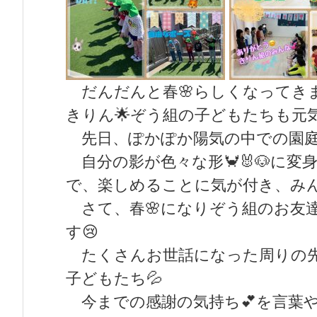
だんだんと春🌸らしくなってきま
きりん🌟ぞう組の子どもたちも元
先日、ぽかぽか陽気の中での園庭遊
自分の影が色々な形🦀🐰🐶に変
で、楽しめることに気が付き、みん
さて、春🌸になりぞう組のお友
す😢
たくさんお世話になった周りの先生
子どもたち💦
今までの感謝の気持ち💕を言葉や