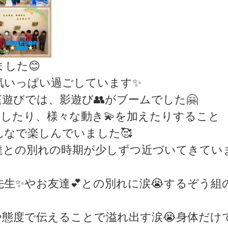
した😊
気いっぱい過ごしています✨
びでは、影遊び👥がブームでした🤗
身したり、様々な動き💫を加えたりすること
なで楽しんでいました🥰
達との別れの時期が少しずつ近づいてきてい
✨やお友達💕との別れに涙😭するぞう組
態度で伝えることで溢れ出す涙😭身体だけ