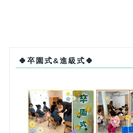
🍀卒園式&進級式🍀