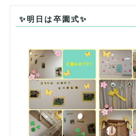
✨明日は卒園式✨