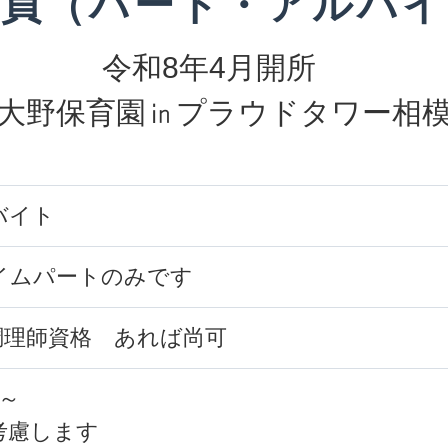
理員（パート・アルバイ
令和8年4月開所
大野保育園
㏌プラウドタワー相
バイト
イムパートのみです
調理師資格 あれば尚可
円～
考慮します